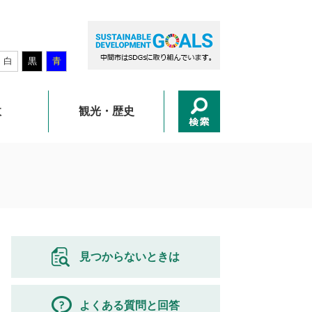
白
黒
青
政
観光・歴史
見つからないときは
よくある質問と回答