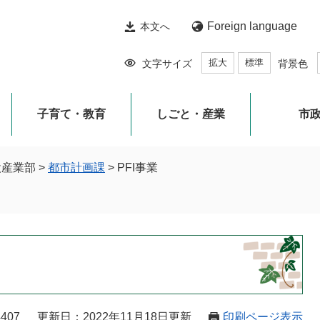
Foreign language
本文へ
拡大
標準
文字サイズ
背景色
子育て・教育
しごと・産業
市
設産業部
>
都市計画課
>
PFI事業
407
更新日：2022年11月18日更新
印刷ページ表示