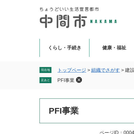
ペ
メ
ー
ニ
ジ
ュ
の
ー
先
を
頭
飛
で
ば
くらし・手続き
健康・福祉
す
し
。
て
本
トップページ
>
組織でさがす
>
建
現在地
文
PFI事業
足あと
へ
本
PFI事業
文
ページID：0004