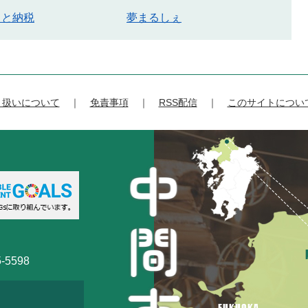
さと納税
夢まるしぇ
り扱いについて
免責事項
RSS配信
このサイトについ
-5598