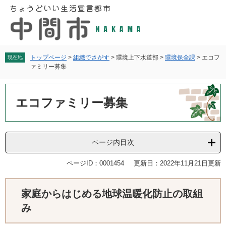
ペ
メ
ー
ニ
ジ
ュ
の
ー
先
を
頭
飛
トップページ
>
組織でさがす
>
環境上下水道部
>
環境保全課
>
エコフ
現在地
ァミリー募集
で
ば
す
し
本
。
て
文
エコファミリー募集
本
文
へ
ページ内目次
ページID：0001454
更新日：2022年11月21日更新
家庭からはじめる地球温暖化防止の取組
み