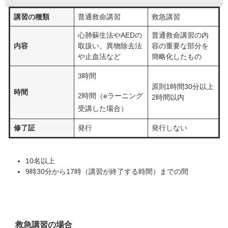
講習の種類
普通救命講習
救急講習
心肺蘇生法やAEDの
普通救命講習の内
内容
取扱い、異物除去法
容の重要な部分を
や止血法など
簡略化したもの
3時間
原則1時間30分以上
時間
2時間（eラーニング
2時間以内
受講した場合）
修了証
発行
発行しない
10名以上
9時30分から17時（講習が終了する時間）までの間
救急講習の場合