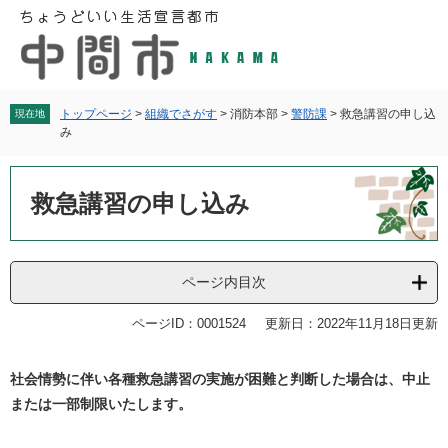
ペ
メ
ー
ニ
ジ
ュ
の
ー
先
を
頭
飛
トップページ
>
組織でさがす
>
消防本部
>
警防課
>
救急講習の申し込
現在地
み
で
ば
す
し
本
。
て
文
救急講習の申し込み
本
文
へ
ページ内目次
ページID：0001524
更新日：2022年11月18日更新
社会情勢に伴い各種救急講習の実施が困難と判断した場合は、中止
または一部制限いたします。