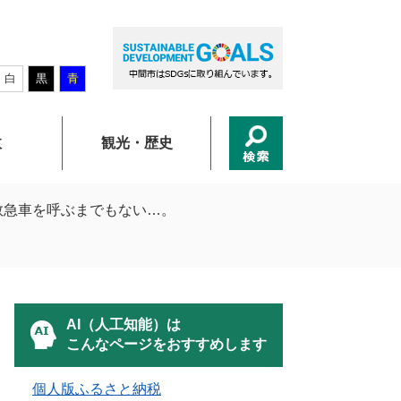
白
黒
青
政
観光・歴史
救急車を呼ぶまでもない…。
AI（人工知能）は
こんなページをおすすめします
個人版ふるさと納税