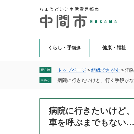
ペ
メ
ー
ニ
ジ
ュ
の
ー
先
を
頭
飛
で
ば
くらし・手続き
健康・福祉
す
し
。
て
本
トップページ
>
組織でさがす
>
消
現在地
文
病院に行きたいけど、行く手段がな
足あと
へ
本
病院に行きたいけど
文
車を呼ぶまでもない