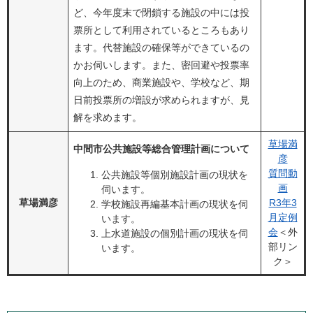
ど、今年度末で閉鎖する施設の中には投
票所として利用されているところもあり
ます。代替施設の確保等ができているの
かお伺いします。また、密回避や投票率
向上のため、商業施設や、学校など、期
日前投票所の増設が求められますが、見
解を求めます。
草場満
中間市公共施設等総合管理計画について
彦
質問動
公共施設等個別施設計画の現状を
画
伺います。
草場満彦
R3年3
学校施設再編基本計画の現状を伺
月定例
います。
会
＜外
上水道施設の個別計画の現状を伺
部リン
います。
ク＞