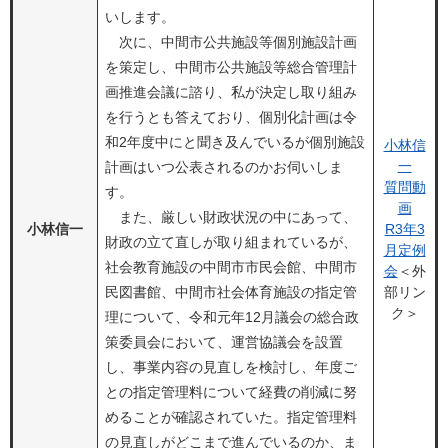
いします。
次に、中間市公共施設等個別施設計画
を策定し、中間市公共施設等総合管理計
画推進会議に諮り、私が決定し取り組み
を行うとも答えており、個別化計画は令
和2年度中にと聞き及んでいるが個別施設
小林信
一
計画はいつ公表されるのかお伺いしま
質問動
す。
画
また、厳しい財政状況の中にあって、
小林信一
R3年3
財政の立て直しが取り組まれているが、
月定例
社会教育施設の中間市市民会館、中間市
会
＜外
民図書館、中間市社会体育施設の指定管
部リン
ク＞
理について、令和元年12月議会の総合政
策委員会において、運営協議会を設置
し、事業内容の見直しを検討し、年度ご
との指定管理料について経費の削減に努
めることが確認されていた。指定管理料
の見直しがどこまで進んでいるのか、ま