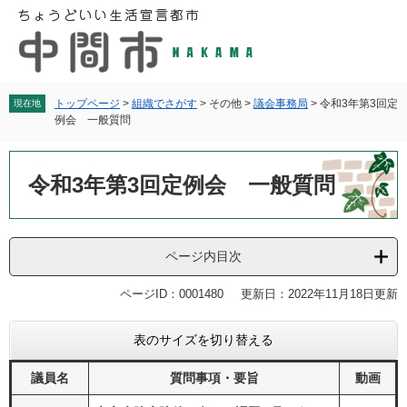
ペ
メ
ー
ニ
ジ
ュ
の
ー
先
を
頭
飛
トップページ
>
組織でさがす
>
その他
>
議会事務局
>
令和3年第3回定
現在地
例会 一般質問
で
ば
す
し
本
。
て
文
令和3年第3回定例会 一般質問
本
文
へ
ページ内目次
ページID：0001480
更新日：2022年11月18日更新
表のサイズを切り替える
議員名
質問事項・要旨
動画