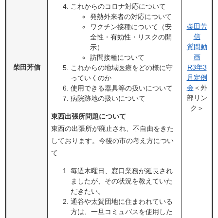
これからのコロナ対応について
発熱外来者の対応について
柴田芳
ワクチン接種について（安
信
全性・有効性・リスクの開
質問動
示）
画
訪問接種について
柴田芳信
R3年3
これからの地域医療をどの様に守
月定例
っていくのか
会
＜外
使用できる器具等の扱いについて
部リン
病院跡地の扱いについて
ク＞
東西出張所問題について
東西の出張所が廃止され、不自由をきた
しております。今後の市の考え方につい
て
毎週木曜日、窓口業務が延長され
ましたが、その状況を教えていた
だきたい。
通谷や太賀団地に住まわれている
方は、一旦コミュバスを使用した