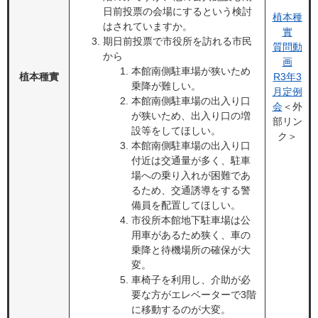
日前投票の会場にするという検討
植本種
はされていますか。
實
期日前投票で市役所を訪れる市民
質問動
から
画
本館南側駐車場が狭いため
植本種實
R3年3
乗降が難しい。
月定例
本館南側駐車場の出入り口
会
＜外
が狭いため、出入り口の増
部リン
設等をしてほしい。
ク＞
本館南側駐車場の出入り口
付近は交通量が多く、駐車
場への乗り入れが困難であ
るため、交通誘導をする警
備員を配置してほしい。
市役所本館地下駐車場は公
用車があるため狭く、車の
乗降と待機場所の確保が大
変。
車椅子を利用し、介助が必
要な方がエレベーターで3階
に移動するのが大変。