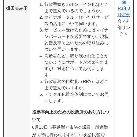
画
行政手続きのオンライン化はどこ
掛田るみ子
R3年3
まで進んでいるのでしょうか。
月定例
マイナポータル・ぴったりサービ
会
＜外
スの活用について伺います。
部リン
サービスを受けるためにはマイナ
ク＞
ンバーカードが必要ですが、現状
と普及率向上のための取り組みに
ついて伺いします。
高齢者など、取り残されることが
ないようにサポートが求められま
すが、対応についてお伺いしま
す。
行政事務の自動化（RPA）はどこ
まで進んでいますか。
デジタル化推進体制についてお伺
いします。
投票率向上のための投票所のあり方につ
いて
6月13日市長選挙と市議会議員一般選挙
が同時に行われますが、中央公民館な