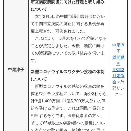
市立病院廃院後に向けた課題と取り組み
について
本年2月5日の中間市議会臨時会におい
て中間市立病院の廃止に関する条例が再
度上程され、可決されました。
これにより、3月末をもって廃院となる
中尾淳
ことが決定しました。今後、廃院に向け
子
ての諸課題についての取り組みを伺いま
質問動
す。
画
中尾淳子
R3年3
新型コロナウイルスワクチン接種の体制
月定例
について
会
＜外
新型コロナウイルス感染の収束の鍵を
部リン
握るワクチン接種について、海外3社から
ク＞
計3億1,400万回（1億5,700万人分）の供
給を受ける予定で、これは国民全員分に
相当するそうです。医療従事者の方々、
そして65歳以上の高齢者への接種につい
て本市での取り組み、体制について伺い