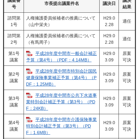
議案番
議決
市長提出議案件名
議決日
号
結果
諮問第
人権擁護委員候補者の推薦について
H29.0
適任
1号
（山中栄夫）
2.28
諮問第
人権擁護委員候補者の推薦について
H29.0
適任
2号
（有馬周子）
2.28
第1号
平成28年度中間市一般会計補正
H29.0
原案
議案
3.09
可決
予算（第4号）（PDF：4.14MB）
平成28年度中間市特別会計国民
第2号
H29.0
原案
健康保険事業補正予算（第4号）（P
議案
3.09
可決
DF：1.25MB）
平成28年度中間市公共下水道事
第3号
H29.0
原案
業特別会計補正予算（第3号）（PD
議案
3.09
可決
F：24KB）
平成28年度中間市介護保険事業
第4号
H29.0
原案
特別会計補正予算（第3号）（PD
議案
3.09
可決
F：1.6MB）