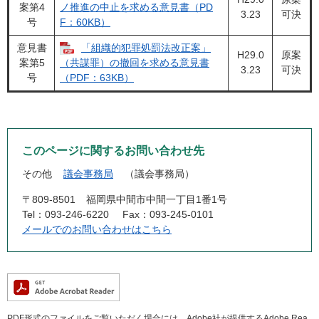
案第4
ノ推進の中止を求める意見書（PD
3.23
可決
号
F：60KB）
意見書
「組織的犯罪処罰法改正案」
H29.0
原案
案第5
（共謀罪）の撤回を求める意見書
3.23
可決
号
（PDF：63KB）
このページに関するお問い合わせ先
その他
議会事務局
議会事務局
〒809-8501
福岡県中間市中間一丁目1番1号
Tel：093-246-6220
Fax：093-245-0101
メールでのお問い合わせはこちら
PDF形式のファイルをご覧いただく場合には、Adobe社が提供するAdobe Rea