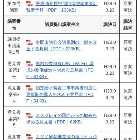
第29号
平成29年度中間市病院事業会計
H29.0
原案
議案
3.23
可決
暫定予算（PDF：193KB）
議案番
議決
議員提出議案件名
議決日
号
結果
議員提
中間市議会会議規則の一部を改
H29.0
原案
出議案
3.23
可決
正する規則（PDF：223KB）
第1号
意見書
無料公衆無線LAN（Wi-Fi）環
H29.0
原案
案第1
境の整備促進を求める意見書（PD
3.23
可決
号
F：61KB）
意見書
指定給水装置工事事業者制度に
H29.0
原案
案第2
更新制の導入を求める意見書（PD
3.23
可決
号
F：54KB）
意見書
オスプレイの国内からの撤去を
H29.0
原案
案第3
3.23
可決
求める意見書（PDF：62KB）
号
意見書
カジノ解禁推進法の撤回とカジ
H29.0
原案