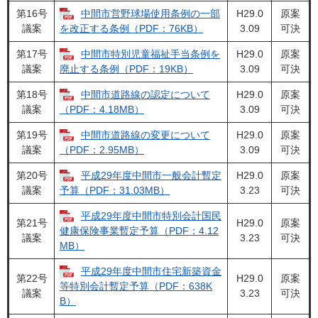
第16号
中間市営野球場使用条例の一部
H29.0
原案
議案
3.09
可決
を改正する条例（PDF：76KB）
第17号
中間市特別児童福祉手当条例を
H29.0
原案
議案
3.09
可決
廃止する条例（PDF：19KB）
第18号
中間市道路線の認定について
H29.0
原案
議案
3.09
可決
（PDF：4.18MB）
第19号
中間市道路線の変更について
H29.0
原案
議案
3.09
可決
（PDF：2.95MB）
第20号
平成29年度中間市一般会計暫定
H29.0
原案
議案
3.23
可決
予算（PDF：31.03MB）
平成29年度中間市特別会計国民
第21号
H29.0
原案
健康保険事業暫定予算（PDF：4.12
議案
3.23
可決
MB）
平成29年度中間市住宅新築資金
第22号
H29.0
原案
等特別会計暫定予算（PDF：638K
議案
3.23
可決
B）