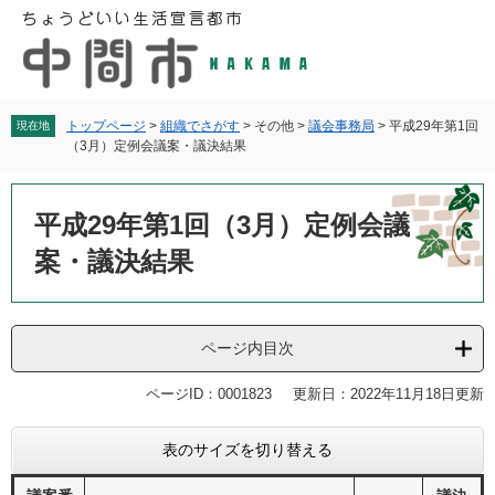
ペ
メ
ー
ニ
ジ
ュ
の
ー
先
を
頭
飛
トップページ
>
組織でさがす
>
その他
>
議会事務局
>
平成29年第1回
現在地
（3月）定例会議案・議決結果
で
ば
す
し
本
。
て
文
平成29年第1回（3月）定例会議
本
文
案・議決結果
へ
ページ内目次
ページID：0001823
更新日：2022年11月18日更新
表のサイズを切り替える