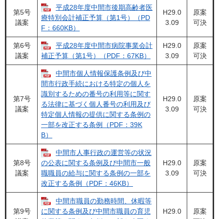
平成28年度中間市後期高齢者医
第5号
H29.0
原案
療特別会計補正予算（第1号）（PD
議案
3.09
可決
F：660KB）
第6号
平成28年度中間市病院事業会計
H29.0
原案
議案
3.09
可決
補正予算（第1号）（PDF：67KB）
中間市個人情報保護条例及び中
間市行政手続における特定の個人を
識別するための番号の利用等に関す
第7号
H29.0
原案
る法律に基づく個人番号の利用及び
議案
3.09
可決
特定個人情報の提供に関する条例の
一部を改正する条例（PDF：39K
B）
中間市人事行政の運営等の状況
第8号
H29.0
原案
の公表に関する条例及び中間市一般
議案
3.09
可決
職職員の給与に関する条例の一部を
改正する条例（PDF：46KB）
中間市職員の勤務時間、休暇等
第9号
H29.0
原案
に関する条例及び中間市職員の育児