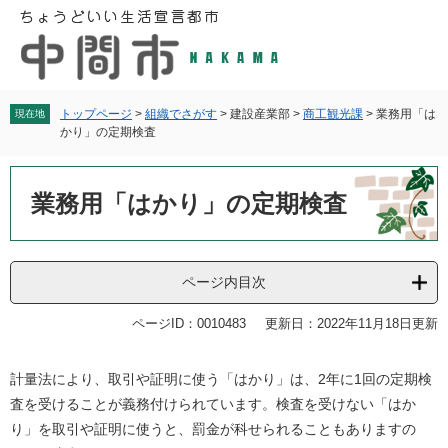
ペ
メ
ー
ニ
ジ
ュ
の
ー
先
を
頭
飛
トップページ
>
組織でさがす
>
建設産業部
>
商工観光課
>
業務用「は
現在地
かり」の定期検査
で
ば
す
し
本
。
て
文
業務用「はかり」の定期検査
本
文
へ
ページ内目次
ページID：0010483
更新日：2022年11月18日更新
計量法により、取引や証明に使う「はかり」は、2年に1回の定期検
査を受けることが義務付けられています。検査を受けない「はか
り」を取引や証明に使うと、罰金が科せられることもありますの