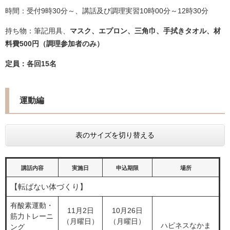
時間：受付9時30分～、講話及び調理実習10時00分～12時30分
持ち物：筆記用具、
マスク、エプロン、三角巾、手拭きタオル、材
料費500円（調理参加者のみ）
定員：各回15名
運動編
表のサイズを切り替える
講話内容
実施日
申込期限
場所
【転ばない体づくり】
有酸素運動・
11月2日
10月26日
筋力トレーニ
（月曜日）
（月曜日）
ハピネスなかま
ング