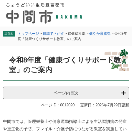
ペ
メ
ー
ニ
ジ
ュ
の
ー
先
を
頭
飛
トップページ
>
組織でさがす
>
保健福祉部
>
健やか育成課
>
令和8年
現在地
度「健康づくりサポート教室」のご案内
で
ば
す
し
本
。
て
文
令和8年度「健康づくりサポート教
本
文
室」のご案内
へ
ページ内目次
ページID：0012020
更新日：2026年7月29日更新
中間市では、管理栄養士や健康運動指導士による生活習慣病の発症
や重症化の予防、フレイル・介護予防につながる教室を実施してい