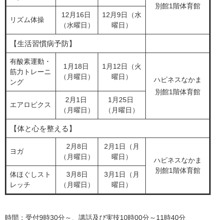
別館1階体育館
12月16日
12月9日（水
リズム体操
（水曜日）
曜日）
【生活習慣病予防】
有酸素運動・
1月18日
1月12日（火
筋力トレーニ
（月曜日）
曜日）
ハピネスなかま
ング
別館1階体育館
2月1日
1月25日
エアロビクス
（月曜日）
（月曜日）
【体と心を整える】
2月8日
2月1日（月
ヨガ
（月曜日）
曜日）
ハピネスなかま
別館1階体育館​
体ほぐしスト
3月8日
3月1日（月
レッチ
（月曜日）
曜日）
時間：受付9時30分～、講話及び実技10時00分～11時40分