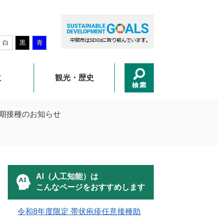
白
黒
青
政
観光・歴史
期接種のお知らせ
AI（人工知能）は
こんなページをおすすめします
令和8年度限定 帯状疱疹任意接種助