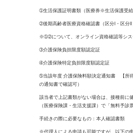
➀生活保護証明書類（医療券※生活保護受
➁後期高齢者医療資格確認書（区分I・区分ll
※➀➁について、オンライン資格確認等シ
➂介護保険負担限度額認定証
➃介護保険特定負担限度額認定証
➄当該年度 介護保険料額決定通知書 【所
の通知書で確認可）
該当者で上記書類がない場合は、接種前に
（医療保険課・生活支援課）で「無料予診
手続きの際に必要なもの：本人確認書類
※代理人による申請も可能ですが、以下の