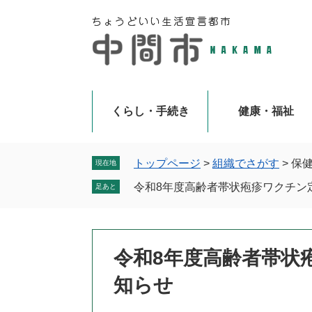
ペ
メ
ー
ニ
ジ
ュ
の
ー
先
を
頭
飛
で
ば
くらし・手続き
健康・福祉
す
し
。
て
本
トップページ
>
組織でさがす
>
保
現在地
文
令和8年度高齢者帯状疱疹ワクチン
足あと
へ
本
令和8年度高齢者帯状
文
知らせ