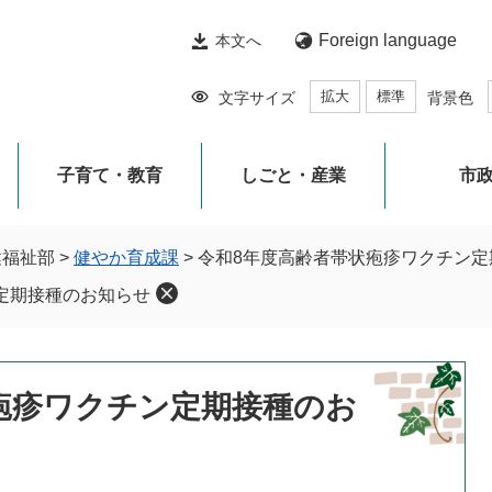
Foreign language
本文へ
拡大
標準
文字サイズ
背景色
子育て・教育
しごと・産業
市
健福祉部
>
健やか育成課
>
令和8年度高齢者帯状疱疹ワクチン定
定期接種のお知らせ
疱疹ワクチン定期接種のお