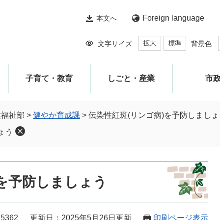
Foreign language
本文へ
拡大
標準
文字サイズ
背景色
子育て・教育
しごと・産業
市
健福祉部
>
健やか育成課
>
伝染性紅斑(リンゴ病)を予防しましょ
ょう
)を予防しましょう
5362
更新日：2025年5月26日更新
印刷ページ表示