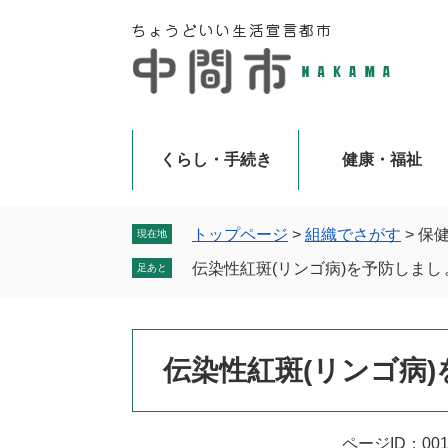
ペ
メ
ー
ニ
ジ
ュ
の
ー
先
を
頭
飛
で
ば
くらし・手続き
健康・福祉
す
し
。
て
本
トップページ
>
組織でさがす
>
保
現在地
文
伝染性紅斑(リンゴ病)を予防しまし
足あと
へ
本
伝染性紅斑(リンゴ病
文
ページID：001