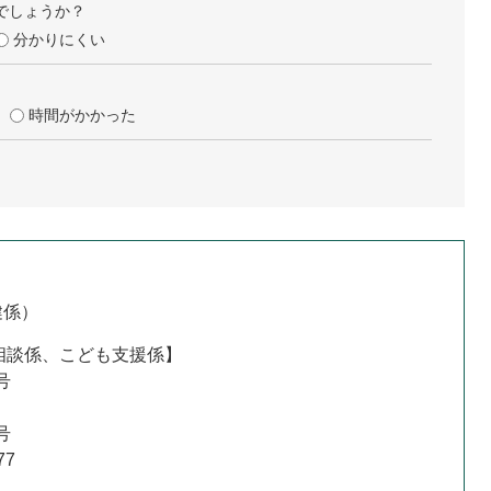
でしょうか？
分かりにくい
時間がかかった
健係
相談係、こども支援係】
号
】
号
77