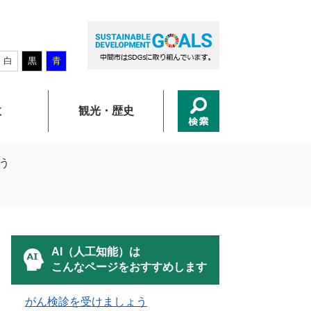
白
黒
青
政
観光・歴史
う
AI（人工知能）は
こんなページをおすすめします
がん検診を受けましょう