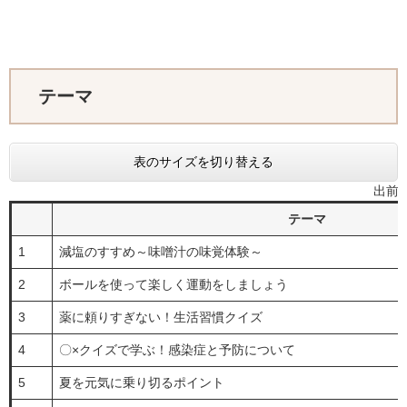
テーマ
表のサイズを切り替える
出前
テーマ
1
減塩のすすめ～味噌汁の味覚体験～
2
ボールを使って楽しく運動をしましょう
3
薬に頼りすぎない！生活習慣クイズ
4
〇×クイズで学ぶ！感染症と予防について
5
夏を元気に乗り切るポイント