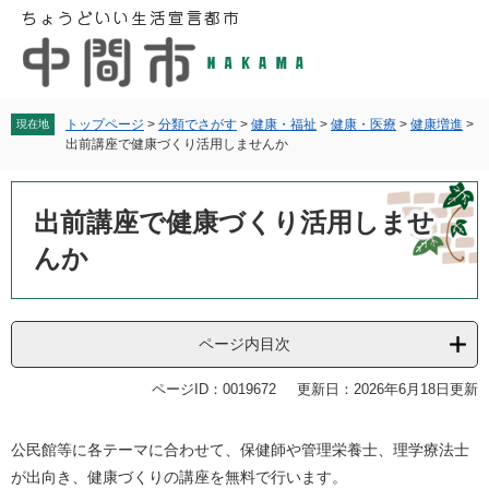
ペ
メ
ー
ニ
ジ
ュ
の
ー
先
を
頭
飛
トップページ
>
分類でさがす
>
健康・福祉
>
健康・医療
>
健康増進
>
現在地
出前講座で健康づくり活用しませんか
で
ば
す
し
本
。
て
文
出前講座で健康づくり活用しませ
本
文
んか
へ
ページ内目次
ページID：0019672
更新日：2026年6月18日更新
公民館等に各テーマに合わせて、保健師や管理栄養士、理学療法士
が出向き、健康づくりの講座を無料で行います。