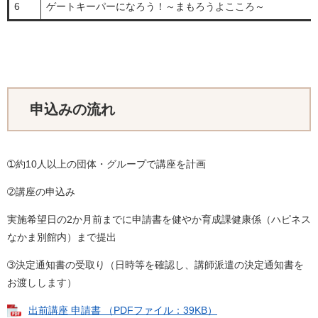
6
ゲートキーパーになろう！～まもろうよこころ～
申込みの流れ
➀約10人以上の団体・グループで講座を計画
➁講座の申込み
実施希望日の2か月前までに申請書を健やか育成課健康係（ハピネス
なかま別館内）まで提出
➂決定通知書の受取り（日時等を確認し、講師派遣の決定通知書を
お渡しします）
出前講座 申請書 （PDFファイル：39KB）