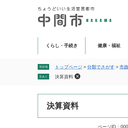
ペ
メ
ー
ニ
ジ
ュ
の
ー
先
を
頭
飛
で
ば
くらし・手続き
健康・福祉
す
し
。
て
本
トップページ
>
分類でさがす
>
市
現在地
文
決算資料
足あと
へ
本
決算資料
文
ページID：000