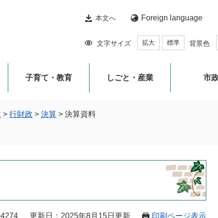
Foreign language
本文へ
拡大
標準
文字サイズ
背景色
子育て・教育
しごと・産業
市
政
>
行財政
>
決算
>
決算資料
4274
更新日：2025年8月15日更新
印刷ページ表示