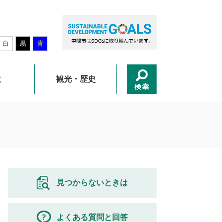
白
黒
青
政
観光・歴史
見つからないときは
よくある質問と回答