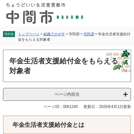
ペ
メ
ー
ニ
ジ
ュ
の
ー
先
を
頭
飛
トップページ
>
組織でさがす
>
市民部
>
市民課
>
年金生活者支援給付
現在地
金をもらえる対象者
で
ば
す
し
本
。
て
文
年金生活者支援給付金をもらえる
本
文
対象者
へ
ページ内目次
ページID：0001240
更新日：2026年4月1日更新
年金生活者支援給付金とは