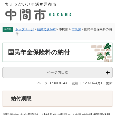
ペ
メ
ー
ニ
ジ
ュ
の
ー
先
を
頭
飛
トップページ
>
組織でさがす
>
市民部
>
市民課
>
国民年金保険料の納
現在地
付
で
ば
す
し
本
。
て
文
国民年金保険料の納付
本
文
へ
ページ内目次
ページID：0001243
更新日：2026年4月1日更新
納付期限
国民年金の納付期限は、納付月分の翌月末（末日が金融機関定休日