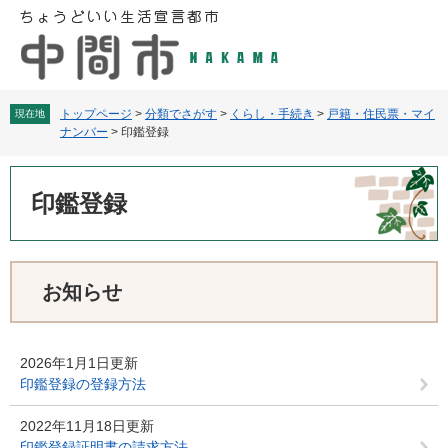
ペ
メ
ー
ニ
ジ
ュ
の
ー
先
を
頭
飛
トップページ
>
分類でさがす
>
くらし・手続き
>
戸籍・住民票・マイ
現在地
ナンバー
>
印鑑登録
で
ば
す
し
本
。
て
文
印鑑登録
本
文
へ
お知らせ
2026年1月1日更新
印鑑登録の登録方法
2022年11月18日更新
印鑑登録証明書の請求方法