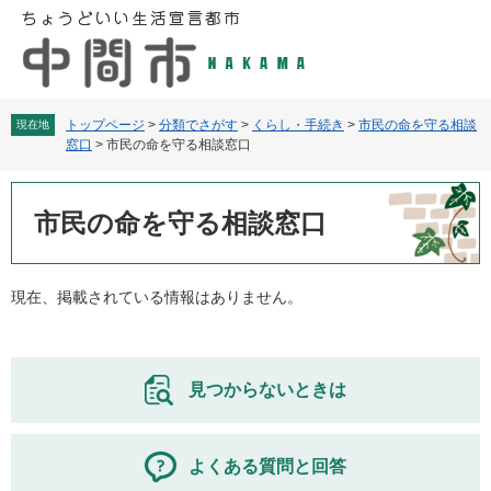
ペ
メ
ー
ニ
ジ
ュ
の
ー
先
を
頭
飛
トップページ
>
分類でさがす
>
くらし・手続き
>
市民の命を守る相談
現在地
窓口
>
市民の命を守る相談窓口
で
ば
す
し
本
。
て
文
市民の命を守る相談窓口
本
文
へ
現在、掲載されている情報はありません。
見つからないときは
よくある質問と回答