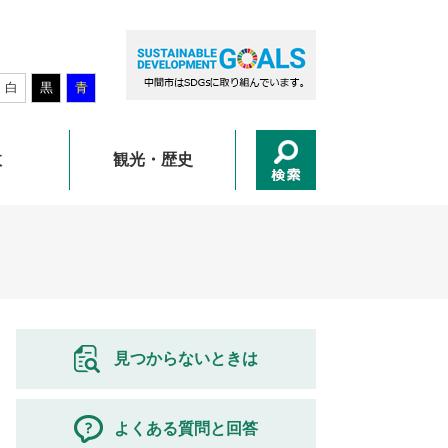
白
黒
青
政
観光・歴史
見つからないときは
よくある質問と回答