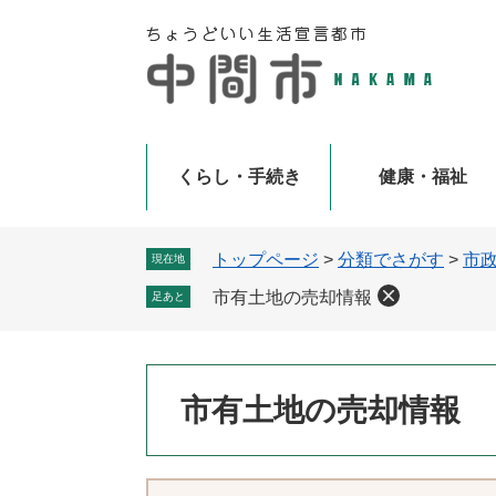
ペ
メ
ー
ニ
ジ
ュ
の
ー
先
を
頭
飛
で
ば
くらし・手続き
健康・福祉
す
し
。
て
本
トップページ
>
分類でさがす
>
市
現在地
文
市有土地の売却情報
足あと
へ
本
市有土地の売却情報
文