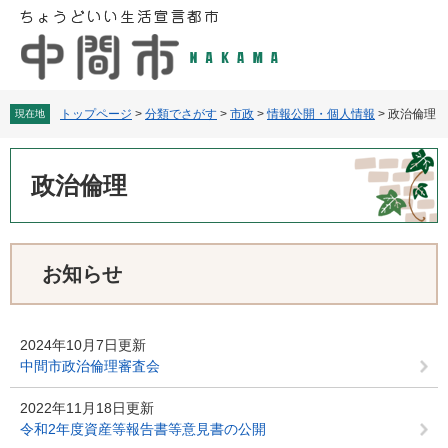
ペ
メ
ー
ニ
ジ
ュ
の
ー
先
を
頭
飛
トップページ
>
分類でさがす
>
市政
>
情報公開・個人情報
>
政治倫理
現在地
で
ば
す
し
本
。
て
文
政治倫理
本
文
へ
お知らせ
2024年10月7日更新
中間市政治倫理審査会
2022年11月18日更新
令和2年度資産等報告書等意見書の公開