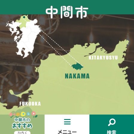
お
メ
検