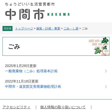
ペ
メ
ー
ニ
ジ
ュ
の
ー
先
を
頭
飛
トップページ
>
施策・計画・事業
>
ごみ・し尿
>
ごみ
現在地
で
ば
す
し
本
。
て
文
ごみ
本
文
へ
2025年1月28日更新
一般廃棄物（ごみ）処理基本計画
2022年11月18日更新
中間市・遠賀郡災害廃棄物処理計画
アクセシビリティ
個人情報の取り扱いについて