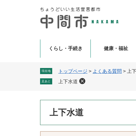
ペ
メ
ー
ニ
ジ
ュ
の
ー
先
を
頭
飛
で
ば
くらし・手続き
健康・福祉
す
し
。
て
本
トップページ
>
よくある質問
>
上
現在地
文
上下水道
足あと
へ
本
上下水道
文