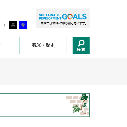
白
黒
青
政
観光・歴史