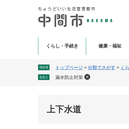
ペ
メ
ー
ニ
ジ
ュ
の
ー
先
を
頭
飛
で
ば
くらし・手続き
健康・福祉
す
し
。
て
本
トップページ
>
分類でさがす
>
く
現在地
文
漏水防止対策
足あと
へ
上下水道