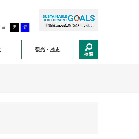
白
黒
青
政
観光・歴史