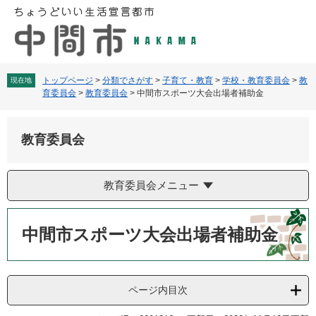
ペ
メ
ー
ニ
ジ
ュ
の
ー
先
を
頭
飛
トップページ
>
分類でさがす
>
子育て・教育
>
学校・教育委員会
>
教
現在地
育委員会
>
教育委員会
>
中間市スポーツ大会出場者補助金
で
ば
す
し
。
て
教育委員会
本
文
へ
教育委員会メニュー
本
文
中間市スポーツ大会出場者補助金
ページ内目次