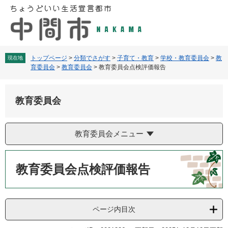
ペ
メ
ー
ニ
ジ
ュ
の
ー
先
を
頭
飛
トップページ
>
分類でさがす
>
子育て・教育
>
学校・教育委員会
>
教
現在地
育委員会
>
教育委員会
>
教育委員会点検評価報告
で
ば
す
し
。
て
教育委員会
本
文
へ
教育委員会メニュー
本
文
教育委員会点検評価報告
ページ内目次