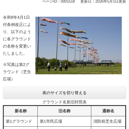
ページID：0001518
更新日：2026年5月1日更新
令和8年4月1日
付条例改正によ
り、以下のよう
に各グラウンド
の名称を変更い
たしました。
※写真は第2グ
ラウンド（芝生
広場）
表のサイズを切り替える
グラウンド名新旧対照表
新名称
旧名称
通称名
第1グラウンド
第1市民広場
消防前芝生広場