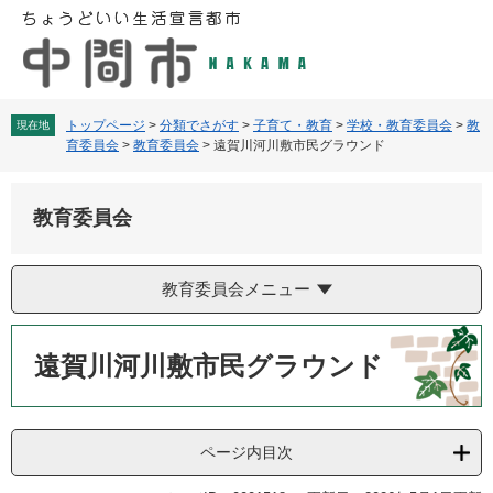
ペ
メ
ー
ニ
ジ
ュ
の
ー
先
を
頭
飛
トップページ
>
分類でさがす
>
子育て・教育
>
学校・教育委員会
>
教
現在地
育委員会
>
教育委員会
>
遠賀川河川敷市民グラウンド
で
ば
す
し
。
て
教育委員会
本
文
へ
教育委員会メニュー
本
文
遠賀川河川敷市民グラウンド
ページ内目次