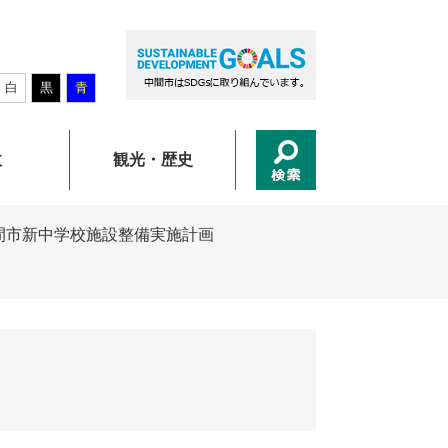
白
黒
青
政
観光・歴史
間市新中学校施設整備実施計画