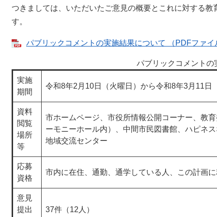
つきましては、いただいたご意見の概要とこれに対する教
す。
パブリックコメントの実施結果について （PDFファイル
パブリックコメントの
実施
令和8年2月10日（火曜日）から令和8年3月11
期間
資料
市ホームページ、市役所情報公開コーナー、教育
閲覧
ーモニーホール内）、中間市民図書館、ハピネス
場所
地域交流センター
等
応募
市内に在住、通勤、通学している人、この計画に
資格
意見
提出
37件（12人）