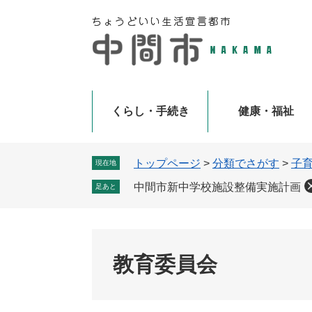
ペ
メ
ー
ニ
ジ
ュ
の
ー
先
を
頭
飛
で
ば
くらし・手続き
健康・福祉
す
し
。
て
本
トップページ
>
分類でさがす
>
子
現在地
文
中間市新中学校施設整備実施計画
足あと
へ
教育委員会