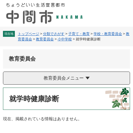
ペ
メ
ー
ニ
ジ
ュ
の
ー
先
を
頭
飛
トップページ
>
分類でさがす
>
子育て・教育
>
学校・教育委員会
>
教
現在地
育委員会
>
教育委員会
>
小中学校
>
就学時健康診断
で
ば
す
し
。
て
教育委員会
本
文
へ
教育委員会メニュー
本
文
就学時健康診断
現在、掲載されている情報はありません。