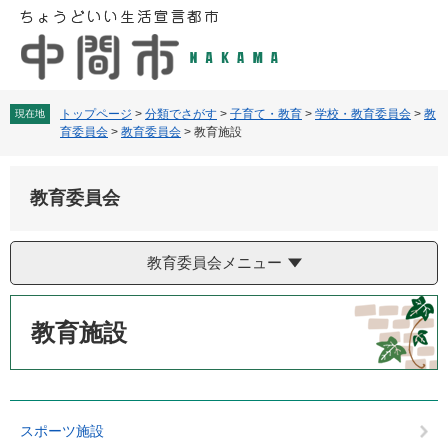
ペ
メ
ー
ニ
ジ
ュ
の
ー
先
を
頭
飛
トップページ
>
分類でさがす
>
子育て・教育
>
学校・教育委員会
>
教
現在地
育委員会
>
教育委員会
>
教育施設
で
ば
す
し
。
て
教育委員会
本
文
へ
教育委員会メニュー
本
文
教育施設
スポーツ施設