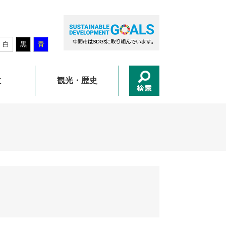
白
黒
青
政
観光・歴史