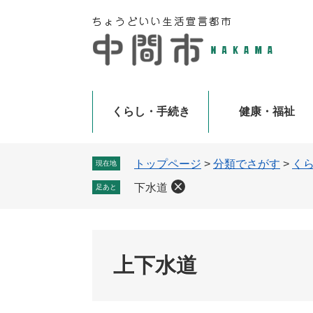
ペ
メ
ー
ニ
ジ
ュ
の
ー
先
を
頭
飛
で
ば
くらし・手続き
健康・福祉
す
し
。
て
本
トップページ
>
分類でさがす
>
く
現在地
文
下水道
足あと
へ
上下水道