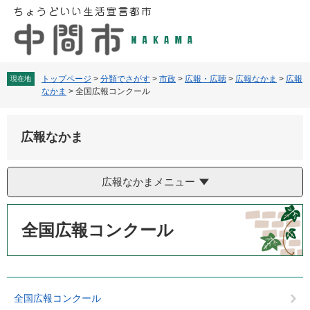
ペ
メ
ー
ニ
ジ
ュ
の
ー
先
を
頭
飛
トップページ
>
分類でさがす
>
市政
>
広報・広聴
>
広報なかま
>
広報
現在地
なかま
>
全国広報コンクール
で
ば
す
し
。
て
広報なかま
本
文
へ
広報なかまメニュー
本
文
全国広報コンクール
全国広報コンクール