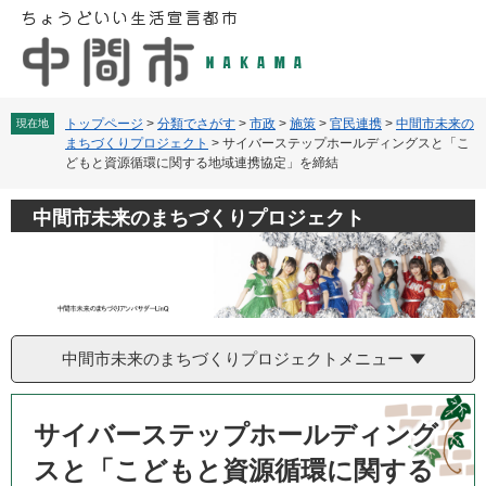
ペ
メ
ー
ニ
ジ
ュ
の
ー
先
を
頭
飛
トップページ
>
分類でさがす
>
市政
>
施策
>
官民連携
>
中間市未来の
現在地
まちづくりプロジェクト
>
サイバーステップホールディングスと「こ
で
ば
どもと資源循環に関する地域連携協定」を締結
す
し
。
て
本
中間市未来のまちづくりプロジェクト
文
へ
中間市未来のまちづくりプロジェクトメニュー
本
文
サイバーステップホールディング
スと「こどもと資源循環に関する