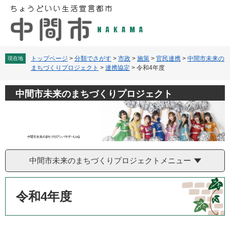
ペ
メ
ー
ニ
ジ
ュ
の
ー
先
を
頭
飛
トップページ
>
分類でさがす
>
市政
>
施策
>
官民連携
>
中間市未来の
現在地
まちづくりプロジェクト
>
連携協定
>
令和4年度
で
ば
す
し
。
て
中間市未来のまちづくりプロジェクト
本
文
へ
中間市未来のまちづくりプロジェクトメニュー
本
文
令和4年度