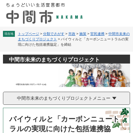
ペ
メ
ー
ニ
ジ
ュ
の
ー
先
を
頭
飛
トップページ
>
分類でさがす
>
市政
>
施策
>
官民連携
>
中間市未来の
現在地
まちづくりプロジェクト
>
バイウィルと「カーボンニュートラルの実
で
ば
現に向けた包括連携協定」を締結
す
し
。
て
本
中間市未来のまちづくりプロジェクト
文
へ
中間市未来のまちづくりプロジェクトメニュー
本
文
バイウィルと「カーボンニュート
ラルの実現に向けた包括連携協