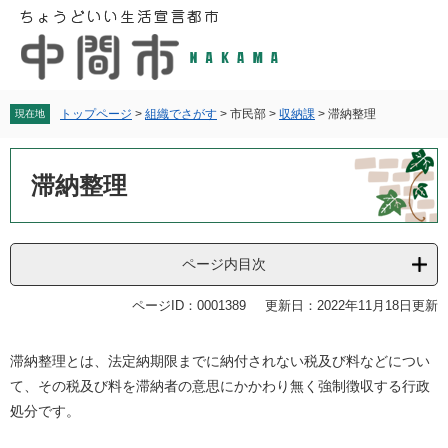
ペ
メ
ー
ニ
ジ
ュ
の
ー
先
を
頭
飛
トップページ
>
組織でさがす
>
市民部
>
収納課
>
滞納整理
現在地
で
ば
す
し
本
。
て
文
滞納整理
本
文
へ
ページ内目次
ページID：0001389
更新日：2022年11月18日更新
滞納整理とは、法定納期限までに納付されない税及び料などについ
て、その税及び料を滞納者の意思にかかわり無く強制徴収する行政
処分です。