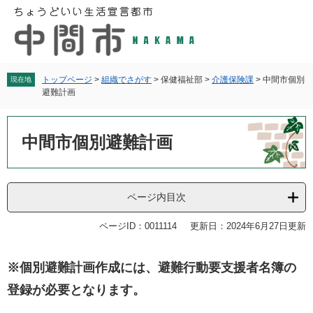
ペ
メ
ー
ニ
ジ
ュ
の
ー
先
を
頭
飛
トップページ
>
組織でさがす
>
保健福祉部
>
介護保険課
>
中間市個別
現在地
避難計画
で
ば
す
し
本
。
て
文
中間市個別避難計画
本
文
へ
ページ内目次
ページID：0011114
更新日：2024年6月27日更新
※個別避難計画作成には、避難行動要支援者名簿の
登録が必要となります。