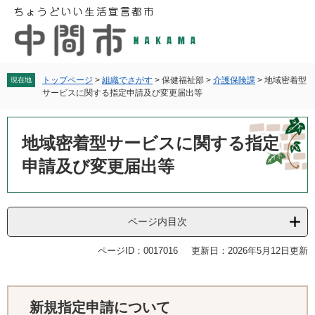
ペ
メ
ー
ニ
ジ
ュ
の
ー
先
を
頭
飛
トップページ
>
組織でさがす
>
保健福祉部
>
介護保険課
>
地域密着型
現在地
サービスに関する指定申請及び変更届出等
で
ば
す
し
本
。
て
文
地域密着型サービスに関する指定
本
文
申請及び変更届出等
へ
ページ内目次
ページID：0017016
更新日：2026年5月12日更新
新規指定申請について