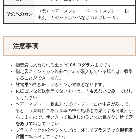
（例）ヘアースプレー、ペイントスプレー、殺
その他のカン
虫剤、カセットボンベなどのスプレーカン
注意事項
指定袋に入れられる重さは
10キログラム
までです。
指定袋にビン・カン以外のごみが混入している場合は、収集
することができません。
飲食用
の空き缶、空きビンが対象となります。
化粧ビンなど飲食等でないものは、「
もえないごみ
」で出し
てください。
ヘアースプレー、殺虫剤などのスプレー缶は中身が残ってい
ると、収集時にごみ収集車の中や処理場で爆発する可能性が
ありますので、使いきって風通しの良い火の気がない所で
穴
をあけて
出して下さい。
プラスチックの栓やフタなどは、外して
プラスチック製包装
容器ごみへ
出して下さい。