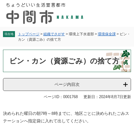
ペ
メ
ー
ニ
ジ
ュ
の
ー
先
を
頭
飛
トップページ
>
組織でさがす
>
環境上下水道部
>
環境保全課
>
ビン・
現在地
カン（資源ごみ）の捨て方
で
ば
す
し
本
。
て
文
ビン・カン（資源ごみ）の捨て方
本
文
へ
ページ内目次
ページID：0001768
更新日：2024年8月7日更新
決められた曜日の朝7時～8時までに、地区ごとに決められたごみス
テーションへ指定袋に入れて出してください。