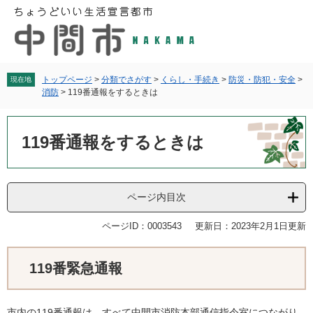
ペ
メ
ー
ニ
ジ
ュ
の
ー
先
を
頭
飛
トップページ
>
分類でさがす
>
くらし・手続き
>
防災・防犯・安全
>
現在地
消防
>
119番通報をするときは
で
ば
す
し
本
。
て
文
119番通報をするときは
本
文
へ
ページ内目次
ページID：0003543
更新日：2023年2月1日更新
119番緊急通報
市内の119番通報は、すべて中間市消防本部通信指令室につながり