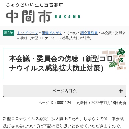
ペ
メ
ー
ニ
ジ
ュ
の
ー
先
を
頭
飛
トップページ
>
組織でさがす
>
その他
>
議会事務局
>
本会議・委員会
現在地
の傍聴（新型コロナウイルス感染拡大防止対策）
で
ば
す
し
本
。
て
文
本会議・委員会の傍聴（新型コロ
本
文
ナウイルス感染拡大防止対策）
へ
ページ内目次
ページID：0001124
更新日：2022年11月18日更新
新型コロナウイルス感染症拡大防止のため、しばらくの間、本会議
及び委員会については下記の取り扱いとさせていただきますので、