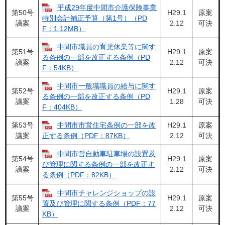
平成29年度中間市介護保険事業
第50号
H29.1
原案
特別会計補正予算（第1号）（PD
議案
2.12
可決
F：1.12MB）
中間市職員の育児休業等に関す
第51号
H29.1
原案
る条例の一部を改正する条例（PD
議案
2.12
可決
F：54KB）
中間市一般職職員の給与に関す
第52号
H29.1
原案
る条例の一部を改正する条例（PD
議案
1.28
可決
F：404KB）
第53号
中間市市営住宅条例の一部を改
H29.1
原案
議案
2.12
可決
正する条例（PDF：87KB）
中間市営自動車駐車場の設置及
第54号
H29.1
原案
び管理に関する条例の一部を改正す
議案
2.12
可決
る条例（PDF：82KB）
中間市チャレンジショップの設
第55号
H29.1
原案
置及び管理に関する条例（PDF：77
議案
2.12
可決
KB）