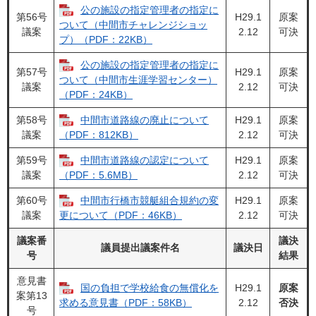
公の施設の指定管理者の指定に
第56号
H29.1
原案
ついて（中間市チャレンジショッ
議案
2.12
可決
プ）（PDF：22KB）
公の施設の指定管理者の指定に
第57号
H29.1
原案
ついて（中間市生涯学習センター）
議案
2.12
可決
（PDF：24KB）
第58号
中間市道路線の廃止について
H29.1
原案
議案
2.12
可決
（PDF：812KB）
第59号
中間市道路線の認定について
H29.1
原案
議案
2.12
可決
（PDF：5.6MB）
第60号
中間市行橋市競艇組合規約の変
H29.1
原案
議案
2.12
可決
更について（PDF：46KB）
議案番
議決
議員提出議案件名
議決日
号
結果
意見書
国の負担で学校給食の無償化を
H29.1
原案
案第13
2.12
否決
求める意見書（PDF：58KB）
号