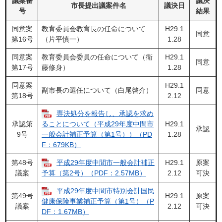
議案番
議決
市長提出議案件名
議決日
号
結果
同意案
教育委員会教育長の任命について
H29.1
同意
第16号
（片平慎一）
1.28
同意案
教育委員会委員の任命について（衛
H29.1
同意
第17号
藤修身）
1.28
同意案
H29.1
副市長の選任について（白尾啓介）
同意
第18号
2.12
専決処分を報告し、承認を求め
承認第
H29.1
ることについて（平成29年度中間市
承認
9号
1.28
一般会計補正予算（第1号））（PD
F：679KB）
第48号
平成29年度中間市一般会計補正
H29.1
原案
議案
2.12
可決
予算（第2号）（PDF：2.57MB）
平成29年度中間市特別会計国民
第49号
H29.1
原案
健康保険事業補正予算（第1号）（P
議案
2.12
可決
DF：1.67MB）