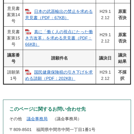
意見書
日本の武器輸出の禁止を求める
H29.1
原案
案第14
2.12
否決
意見書（PDF：67KB）
号
意見書
真に「働く人の視点にたった働
H29.1
原案
案第15
き方改革」を求める意見書（PDF：
2.12
否決
号
66KB）
議案番
議決
請願件名
議決日
号
結果
請願第
国民健康保険税の引き下げを求
H29.1
不採
1号
2.12
択
める請願（PDF：202KB）
このページに関するお問い合わせ先
その他
議会事務局
議会事務局
〒809-8501
福岡県中間市中間一丁目1番1号