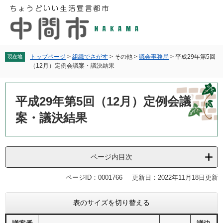
ペ
メ
ー
ニ
ジ
ュ
の
ー
先
を
頭
飛
トップページ
>
組織でさがす
>
その他
>
議会事務局
>
平成29年第5回
現在地
（12月）定例会議案・議決結果
で
ば
す
し
本
。
て
文
平成29年第5回（12月）定例会議
本
文
案・議決結果
へ
ページ内目次
ページID：0001766
更新日：2022年11月18日更新
表のサイズを切り替える