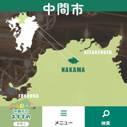
お
メ
検
す
ニ
索