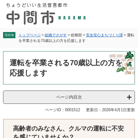
ペ
メ
ー
ニ
ジ
ュ
の
ー
先
を
頭
飛
トップページ
>
組織でさがす
>
総務部
>
安全安心まちづくり課
>
運転
現在地
を卒業される70歳以上の方を応援します
で
ば
す
し
本
。
て
文
運転を卒業される70歳以上の方を
本
文
応援します
へ
ページ内目次
ページID：0001512
更新日：2026年4月1日更新
高齢者のみなさん、クルマの運転に不安
を感じていませんか？