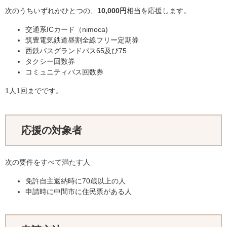
次のうちいずれかひとつの、
10,000円
相当を応援します。
交通系ICカード（nimoca)
筑豊電気鉄道昼割全線フリー定期券
西鉄バスグランドパス65及び75
タクシー回数券
コミュニティバス回数券
1人1回までです。
応援の対象者
次の要件をすべて満たす人
免許自主返納時に70歳以上の人
申請時に中間市に住民票がある人