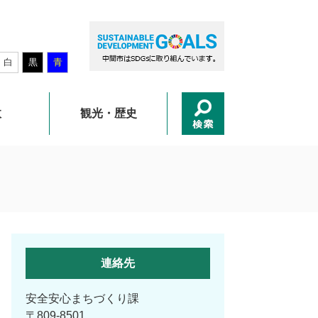
白
黒
青
政
観光・歴史
連絡先
安全安心まちづくり課
〒809-8501