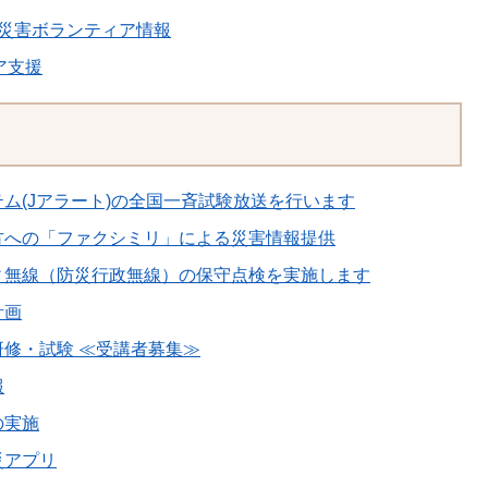
の災害ボランティア情報
ア支援
ム(Jアラート)の全国一斉試験放送を行います
方への「ファクシミリ」による災害情報提供
ィ無線（防災行政無線）の保守点検を実施します
計画
修・試験 ≪受講者募集≫
報
の実施
災アプリ