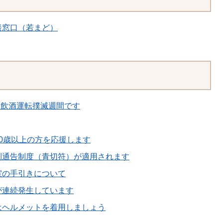
談窓口（若まど）
日は飲酒運転撲滅週間です
0歳以上の方を応援します
則通告制度（青切符）が適用されます
室の手引きについて
が連続発生しています
はヘルメットを着用しましょう