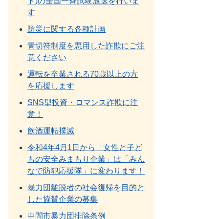
ト)の全国一斉試験放送を行いま
す
防災に関する各種計画
青切符制度を悪用した詐欺にご注
意ください
運転を卒業される70歳以上の方
を応援します
SNS型投資・ロマンス詐欺に注
意！
飲酒運転撲滅
令和4年4月1日から「女性と子ど
もの安全みまもり企業」は「みん
なで防犯応援隊」に変わります！
暴力団離脱者の社会復帰を目的と
した協賛企業の募集
中間市暴力団排除条例