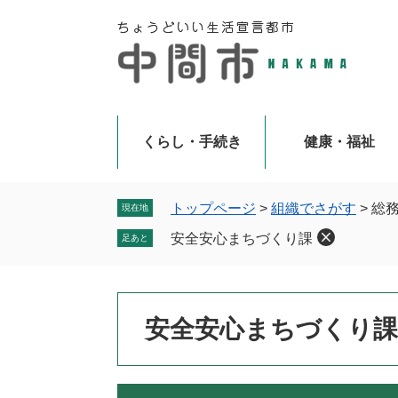
ペ
メ
ー
ニ
ジ
ュ
の
ー
先
を
頭
飛
で
ば
くらし・手続き
健康・福祉
す
し
。
て
本
トップページ
>
組織でさがす
>
総
現在地
文
安全安心まちづくり課
足あと
へ
本
安全安心まちづくり課
文