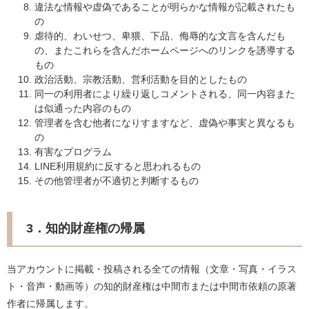
違法な情報や虚偽であることが明らかな情報が記載されたも
の
虐待的、わいせつ、卑猥、下品、侮辱的な文言を含んだも
の、またこれらを含んだホームページへのリンクを誘導する
もの
政治活動、宗教活動、営利活動を目的としたもの
同一の利用者により繰り返しコメントされる、同一内容また
は似通った内容のもの
管理者を含む他者になりすますなど、虚偽や事実と異なるも
の
有害なプログラム
LINE利用規約に反すると思われるもの
その他管理者が不適切と判断するもの
3．知的財産権の帰属
当アカウントに掲載・投稿される全ての情報（文章・写真・イラス
ト・音声・動画等）の知的財産権は中間市または中間市依頼の原著
作者に帰属します。