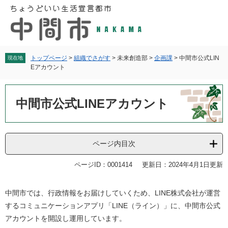
ペ
メ
ー
ニ
ジ
ュ
の
ー
先
を
頭
飛
トップページ
>
組織でさがす
>
未来創造部
>
企画課
>
中間市公式LIN
現在地
Eアカウント
で
ば
す
し
本
。
て
文
中間市公式LINEアカウント
本
文
へ
ページ内目次
ページID：0001414
更新日：2024年4月1日更新
中間市では、行政情報をお届けしていくため、LINE株式会社が運営
するコミュニケーションアプリ「LINE（ライン）」に、中間市公式
アカウントを開設し運用しています。