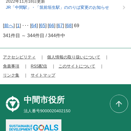
2022年11月18日更新
JR「中間駅」・「筑前垣生駅」ののりば変更のお知らせ
[
前へ
] [
1
] ･･･ [
64
] [
65
] [
66
] [
67
] [
68
] 69
341件目 ～ 344件目 / 344件中
アクセシビリティ
個人情報の取り扱いについて
免責事項
RSS配信
このサイトについて
リンク集
サイトマップ
中間市役所
法人番号9000020402150