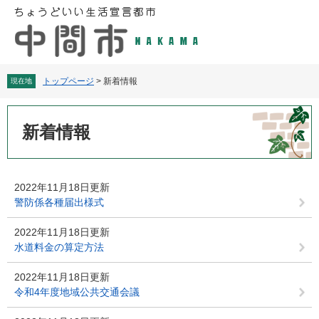
ペ
メ
ー
ニ
ジ
ュ
の
ー
先
を
頭
飛
トップページ
>
新着情報
現在地
で
ば
す
し
本
。
て
文
新着情報
本
文
へ
2022年11月18日更新
警防係各種届出様式
2022年11月18日更新
水道料金の算定方法
2022年11月18日更新
令和4年度地域公共交通会議