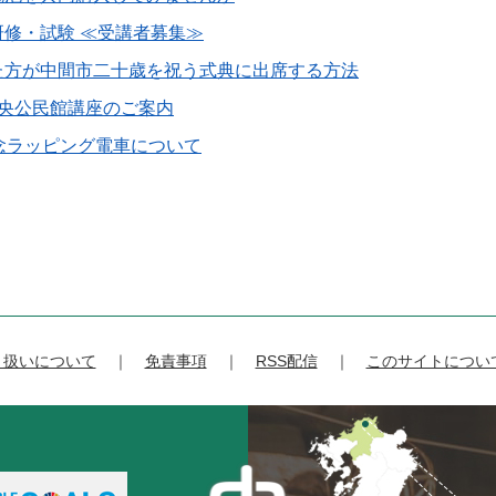
修・試験 ≪受講者募集≫
た方が中間市二十歳を祝う式典に出席する方法
中央公民館講座のご案内
念ラッピング電車について
り扱いについて
免責事項
RSS配信
このサイトについ