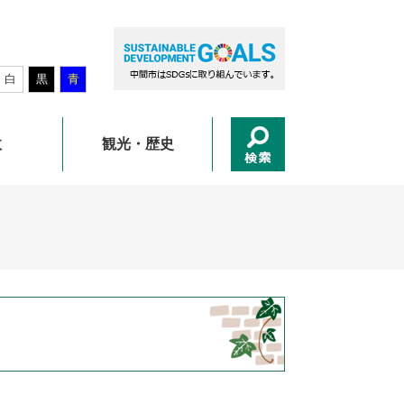
白
黒
青
政
観光・歴史