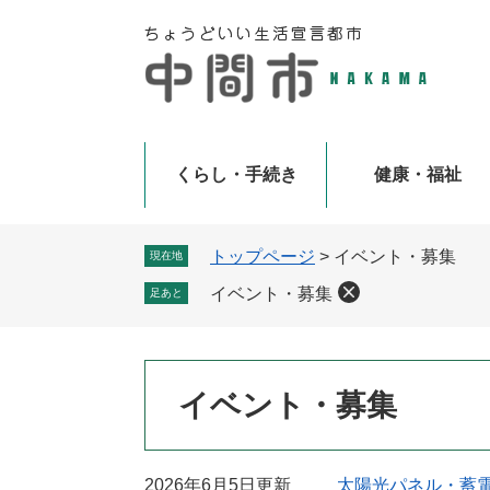
ペ
メ
ー
ニ
ジ
ュ
の
ー
先
を
頭
飛
で
ば
くらし・手続き
健康・福祉
す
し
。
て
本
トップページ
>
イベント・募集
現在地
文
イベント・募集
足あと
へ
本
イベント・募集
文
2026年6月5日更新
太陽光パネル・蓄