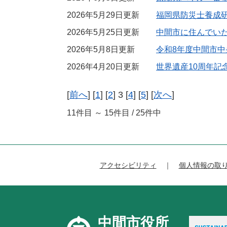
2026年5月29日更新
福岡県防災士養成研
2026年5月25日更新
中間市に住んでい
2026年5月8日更新
令和8年度中間市
2026年4月20日更新
世界遺産10周年記
[
前へ
] [
1
] [
2
] 3 [
4
] [
5
] [
次へ
]
11件目 ～ 15件目 / 25件中
アクセシビリティ
個人情報の取
中間市役所