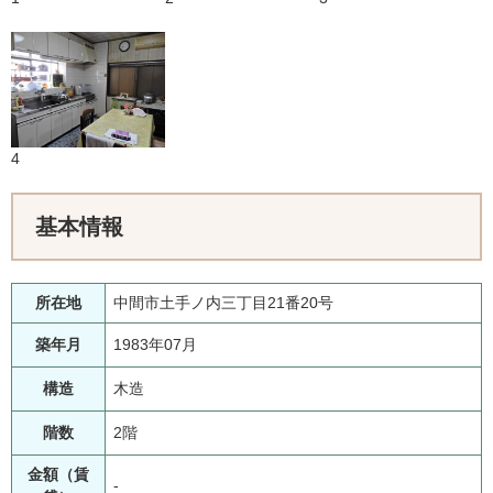
4
基本情報
所在地
中間市土手ノ内三丁目21番20号
築年月
1983年07月
構造
木造
階数
2階
金額（賃
-