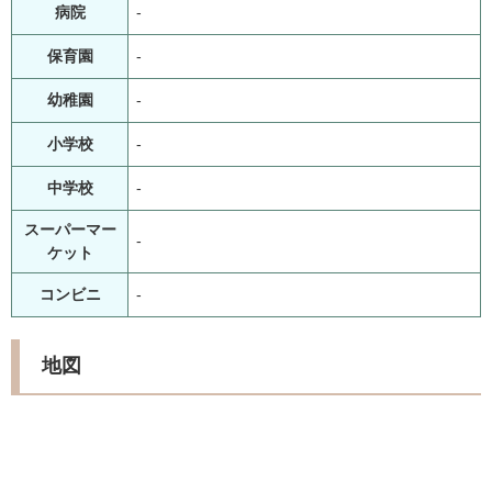
病院
-
保育園
-
幼稚園
-
小学校
-
中学校
-
スーパーマー
-
ケット
コンビニ
-
地図