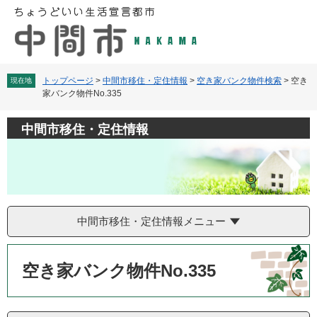
ペ
メ
ー
ニ
ジ
ュ
の
ー
先
を
頭
飛
トップページ
>
中間市移住・定住情報
>
空き家バンク物件検索
>
空き
現在地
家バンク物件No.335
で
ば
す
し
。
て
中間市移住・定住情報
本
文
へ
中間市移住・定住情報メニュー
本
文
空き家バンク物件No.335