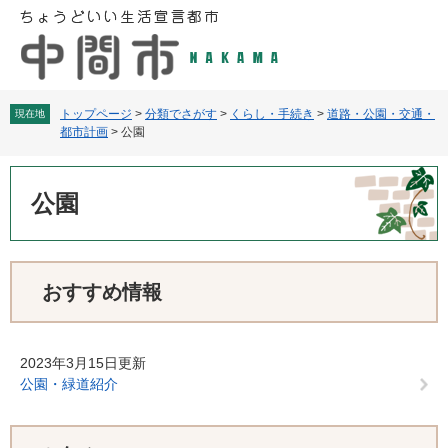
ペ
メ
ー
ニ
ジ
ュ
の
ー
先
を
頭
飛
トップページ
>
分類でさがす
>
くらし・手続き
>
道路・公園・交通・
現在地
都市計画
>
公園
で
ば
す
し
本
。
て
文
公園
本
文
へ
おすすめ情報
2023年3月15日更新
公園・緑道紹介