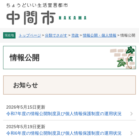
ペ
メ
ー
ニ
ジ
ュ
の
ー
先
を
頭
飛
トップページ
>
分類でさがす
>
市政
>
情報公開・個人情報
>
情報公開
現在地
で
ば
す
し
本
。
て
文
情報公開
本
文
へ
お知らせ
2026年5月15日更新
令和7年度の情報公開制度及び個人情報保護制度の運用状況
2025年5月19日更新
令和6年度の情報公開制度及び個人情報保護制度の運用状況