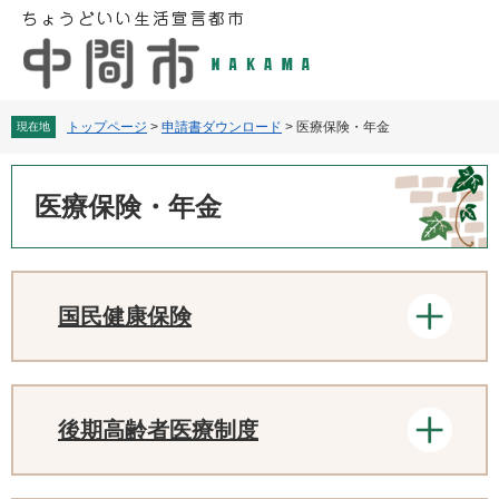
ペ
メ
ー
ニ
ジ
ュ
の
ー
先
を
頭
飛
トップページ
>
申請書ダウンロード
>
医療保険・年金
現在地
で
ば
す
し
本
。
て
文
医療保険・年金
本
文
へ
国民健康保険
後期高齢者医療制度