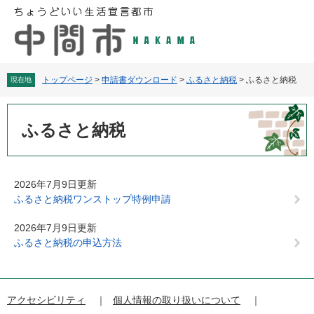
ペ
メ
ー
ニ
ジ
ュ
の
ー
先
を
頭
飛
トップページ
>
申請書ダウンロード
>
ふるさと納税
>
ふるさと納税
現在地
で
ば
す
し
本
。
て
文
ふるさと納税
本
文
へ
2026年7月9日更新
ふるさと納税ワンストップ特例申請
2026年7月9日更新
ふるさと納税の申込方法
アクセシビリティ
個人情報の取り扱いについて