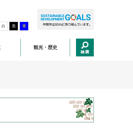
白
黒
青
政
観光・歴史