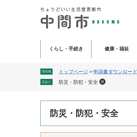
ペ
メ
ー
ニ
ジ
ュ
の
ー
先
を
頭
飛
で
ば
くらし・手続き
健康・福祉
す
し
。
て
本
トップページ
>
申請書ダウンロー
現在地
文
防災・防犯・安全
足あと
へ
本
防災・防犯・安全
文